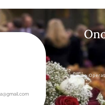
Ono
Siamo Operati
la@gmail.com